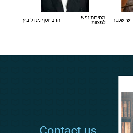
מסירות נפש
דרשת ה
ישי שכטר
הרב יוסף מנדלוביץ
למצוות
לישראל 
חנוכה ת
Contact us