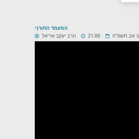
המעמד התורני
ג' אב תשפ"ה
21:00
הרב יעקב אריאל