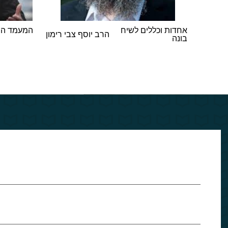
הם אבא
אחדות וכללים לשיח
המעמד הת
הרב יוסף צבי רימון
וינגורט
בונה