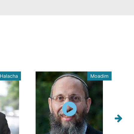
Halacha
Moadim