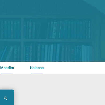
Moadim
Halacha