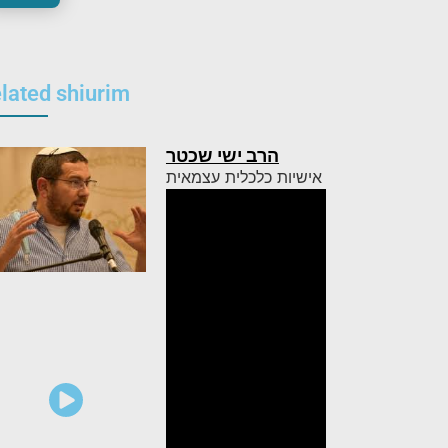
lated shiurim
הרב ישי שכטר
אישיות כלכלית עצמאית