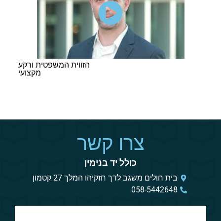
הזווית המשפטית ורקע
מקצועי
צרו קשר
כולל יד בנימין
בית חולים משגב לדך חזקיהו המלך 27 קטמון
058-5442648