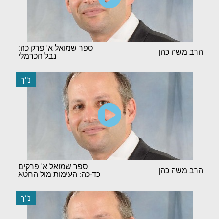
ספר שמואל א' פרק כה:
הרב משה כהן
נבל הכרמלי
נ"ך
ספר שמואל א' פרקים
הרב משה כהן
כד-כה: העימות מול החטא
נ"ך