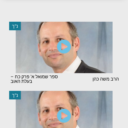
נ"ך
ספר שמואל א' פרק כח –
הרב משה כהן
בעלת האוב
נ"ך