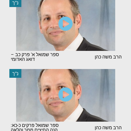
נ"ך
ספר שמואל א' פרק כב –
הרב משה כהן
דואג האדומי
נ"ך
ספר שמואל פרקים כ-כא:
הרב משה כהן
הנה החיצים ממך והלאה