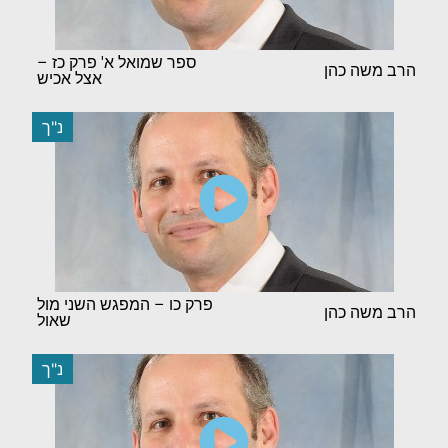
ספר שמואל א' פרק כז –
הרב משה כהן
אצל אכיש
נ"ך
פרק כו – המפגש השני מול
הרב משה כהן
שאול
נ"ך