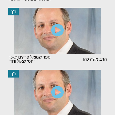
נ"ך
ספר שמואל פרקים יט-כ:
הרב משה כהן
יחסי שאול ודוד
נ"ך