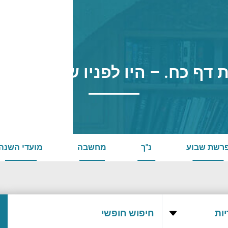
 דף כח. – היו לפניו שתי תפילות 
רשת שבוע
נ"ך
מחשבה
מועדי השנה
ות