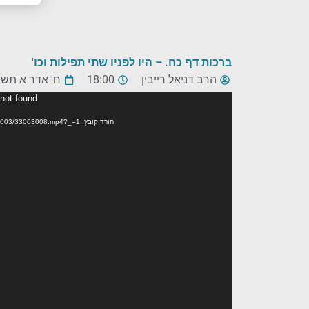
ברכות דף כח. – היו לפניו שתי תפילות וכו'
הרב דניאל רייבין
18:00
ח' אדר א תש
נגן
 not found
וידאו
הורד קובץ: https://www.kolhalashon.com/mp4/NewArchive/Compressed/33003/33003008.mp4?_=1