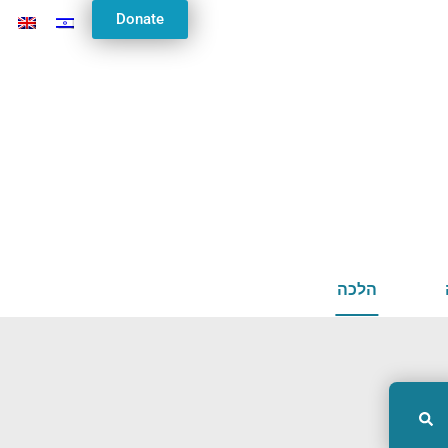
Donate
וכו'
הלכה