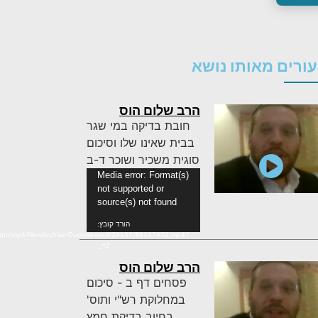
ורים מאותו נושא
הרב שלום הוס
חובת בדיקה במי שגר
בבית שאינו שלו וסיכום
סוגית משכיר ושוכר ד-ב
נגן
Media error: Format(s)
not supported or
וידאו
source(s) not found
הורד קובץ:
n.com/mp4/NewArchive/Compressed/39137/39137452.mp4?
_=2
הרב שלום הוס
פסחים דף ב - סיכום
במחלוקת רש"י ותוס'
בחיוב בדיקת חמץ