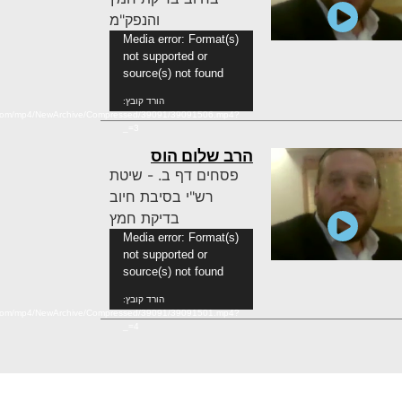
והנפק"מ
נגן
Media error: Format(s)
not supported or
וידאו
source(s) not found
הורד קובץ:
n.com/mp4/NewArchive/Compressed/39091/39091506.mp4?
_=3
הרב שלום הוס
פסחים דף ב. - שיטת
רש"י בסיבת חיוב
בדיקת חמץ
נגן
Media error: Format(s)
not supported or
וידאו
source(s) not found
הורד קובץ:
n.com/mp4/NewArchive/Compressed/39091/39091501.mp4?
_=4