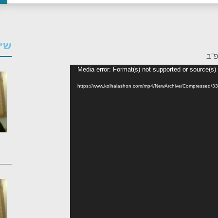
שיע
פ"ב
Media error: Format(s) not supported or source(s)