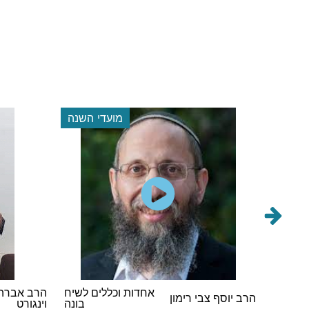
י השנה
מועדי השנה
ים לשיח
הרב אברהם אבא
מחשבת המן הרשע
הגה"ר קלמ
בונה
וינגורט
והאנטישמיות