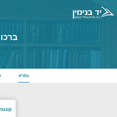
ברכות
גמרא
פ
קטגורי