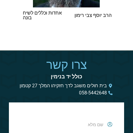
אחדות וכללים לשיח
הרב אברהם אב
הרב יוסף צבי רימון
בונה
וינגורט
צרו קשר
כולל יד בנימין
בית חולים משגב לדך חזקיהו המלך 27 קטמון
058-5442648