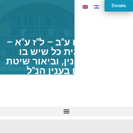
Donate
ברכות דף ל"ו ע"ב – ל"ז ע"א –
סיכום סוגית כל שיש בו
מחמשת המינין, וביאור שיטת
הרמב"ם בענין הנ"ל