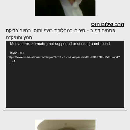
הרב שלום הוס
פסחים דף ב - סיכום במחלוקת רש"י ותוס' בחיוב בדיקת
חמץ והנפק"מ
נגן
Media error: Format(s) not supported or source(s) not found
וידא
הורד קובץ:
https://www.kolhalashon.com/mp4/NewArchive/Compressed/39091/39091506.mp4?
_=3