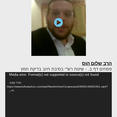
הרב שלום הוס
פסחים דף ב. - שיטת רש"י בסיבת חיוב בדיקת חמץ
נגן
Media error: Format(s) not supported or source(s) not found
וידא
הורד קובץ:
https://www.kolhalashon.com/mp4/NewArchive/Compressed/39091/39091501.mp4?
_=4