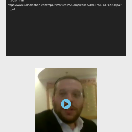
הורד קובץ:
https://www.kolhalashon.com/mp4/NewArchive/Compressed/39137/39137452.mp4?
_=2