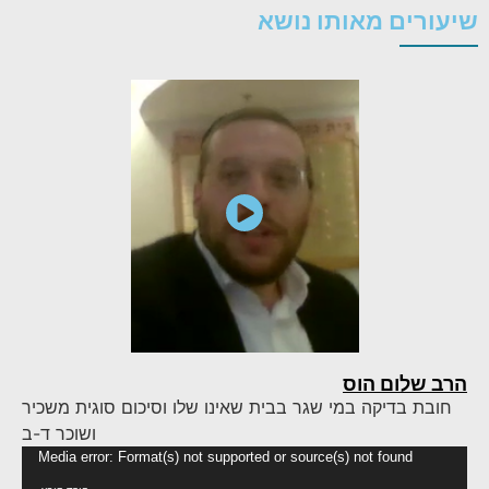
שיעורים מאותו נושא
הרב שלום הוס
חובת בדיקה במי שגר בבית שאינו שלו וסיכום סוגית משכיר
ושוכר ד-ב
נגן
Media error: Format(s) not supported or source(s) not found
וידא