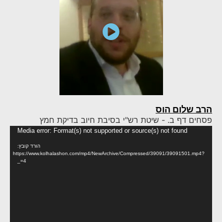
הרב שלום הוס
פסחים דף ב. - שיטת רש"י בסיבת חיוב בדיקת חמץ
נגן
Media error: Format(s) not supported or source(s) not found
וידא
הורד קובץ:
https://www.kolhalashon.com/mp4/NewArchive/Compressed/39091/39091501.mp4?
_=4