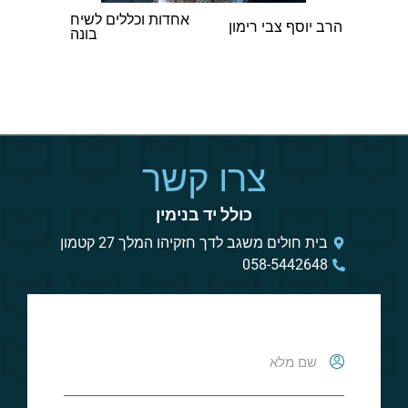
אחדות וכללים לשיח
הרב אברהם אב
הרב יוסף צבי רימון
בונה
וינגורט
צרו קשר
כולל יד בנימין
בית חולים משגב לדך חזקיהו המלך 27 קטמון
058-5442648