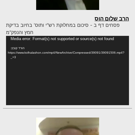
הרב שלום הוס
פסחים דף ב - סיכום במחלוקת רש"י ותוס' בחיוב בדיקת
חמץ והנפק"מ
נגן
Media error: Format(s) not supported or source(s) not found
וידא
הורד קובץ:
https://www.kolhalashon.com/mp4/NewArchive/Compressed/39091/39091506.mp4?
_=3