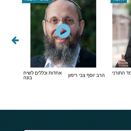
 התורני
אחדות וכללים לשיח
הרב אבר
הרב יוסף צבי רימון
בונה
וינגורט