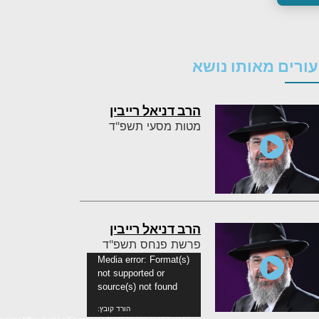
ורים מאותו נושא
הרב דניאל רייבין
מטות מסעי תשפ"ד
הרב דניאל רייבין
פרשת פנחס תשפ"ד
נגן
Media error: Format(s)
not supported or
וידאו
source(s) not found
הורד קובץ: