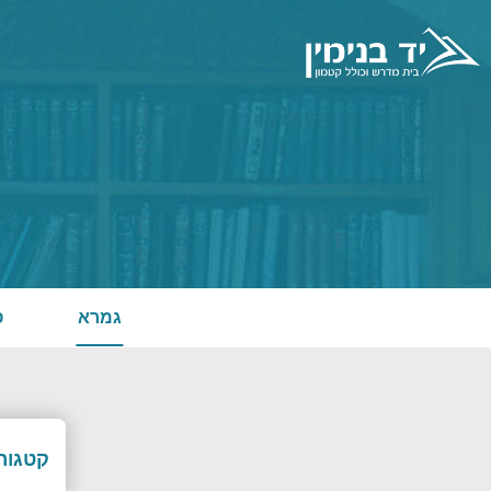
גמרא
פ
קטגורי