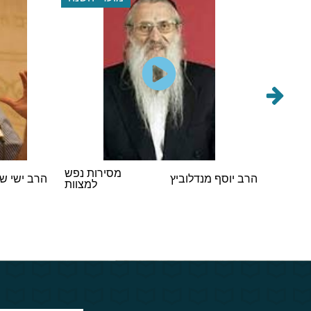
הראשי
מסירות נפש
הרב יוסף מנדלוביץ
הרב ישי ש
במסיבת
למצוות
 תשפ"ו