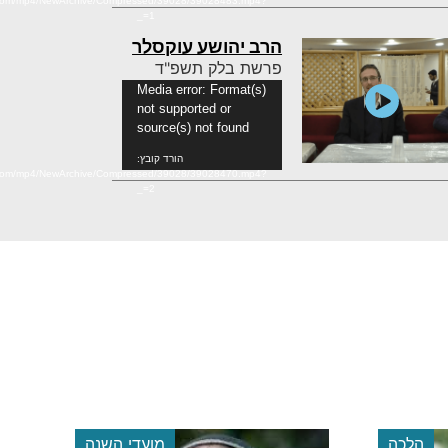
n.com/mp4/NewArchive/Compressed/39028/39028483.mp4?
_=1
הרב יהושע עוקסלר
פרשת בלק תשפ"ד
נגן
Media error: Format(s)
not supported or
וידאו
source(s) not found
הורד קובץ:
n.com/mp4/NewArchive/Compressed/39028/39028470.mp4?
_=2
הלכה
מועדי השנה