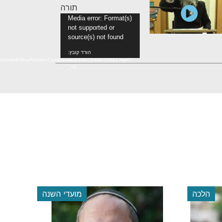
תורה
נגן
Media error: Format(s)
not supported or
וידאו
source(s) not found
הורד קובץ:
n.com/mp4/NewArchive/Compressed/40072/40072917.mp4?
_=2
הלכה
מועדי השנה