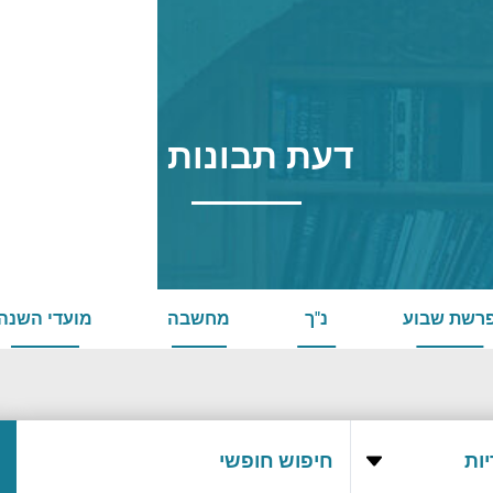
דעת תבונות 7
רשת שבוע
נ"ך
מחשבה
מועדי השנה
ות