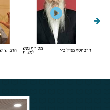
הראשי
מסירות נפש
הרב יוסף מנדלוביץ
הרב ישי ש
במסיבת
למצוות
 תשפ"ו