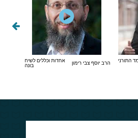
 התורני
אחדות וכללים לשיח
הרב אבר
הרב יוסף צבי רימון
בונה
וינגורט