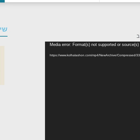
שיע
ב
Media error: Format(s) not supported or source(s)