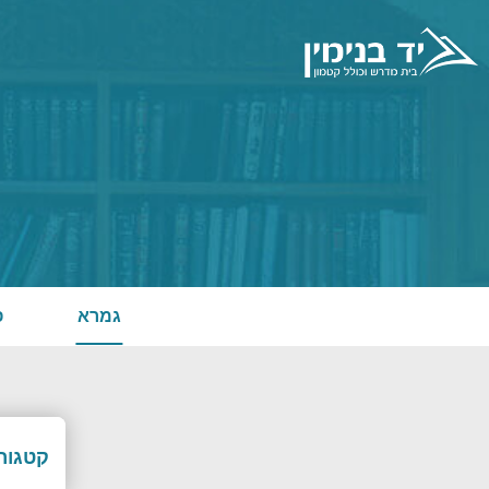
גמרא
פ
קטגורי