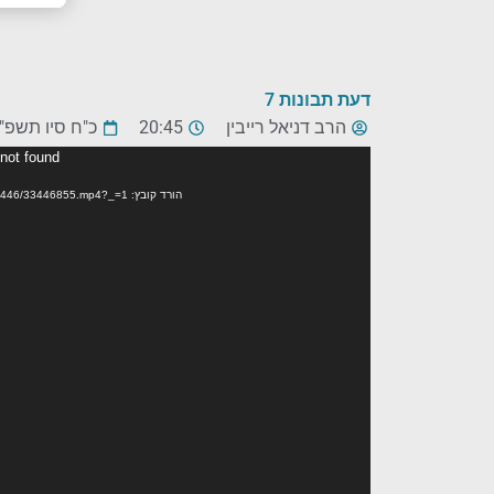
דעת תבונות 7
הרב דניאל רייבין
20:45
כ"ח סיו תשפ"
נגן
 not found
וידאו
הורד קובץ: https://www.kolhalashon.com/mp4/NewArchive/Compressed/33446/33446855.mp4?_=1