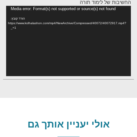
החשיבות של לימוד תורה
נגן
Media error: Format(s) not supported or source(s) not found
וידא
הורד קובץ:
https://www.kolhalashon.com/mp4/NewArchive/Compressed/40072/40072917.mp4?
_=1
אולי יעניין אותך גם