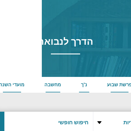
הדרך לנבואה
רשת שבוע
נ"ך
מחשבה
מועדי השנה
ות