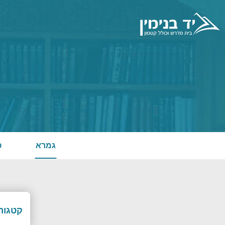
גמרא
פ
קטגורי