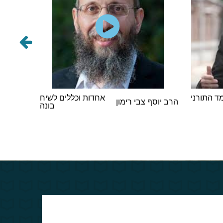
 התורני
אחדות וכללים לשיח
הרב אבר
הרב יוסף צבי רימון
בונה
וינגורט