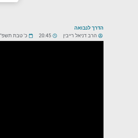
הדרך לנבואה
הרב דניאל רייבין
20:45
כ' טבת תשפ"