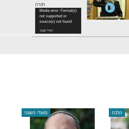
תורה
נגן
Media error: Format(s)
not supported or
וידאו
source(s) not found
הורד קובץ:
n.com/mp4/NewArchive/Compressed/40072/40072917.mp4?
_=1
הלכה
מועדי השנה