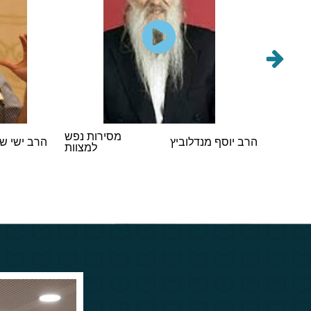
הראשי
מסירות נפש
הרב יוסף מנדלוביץ
הרב ישי ש
במסיבת
למצוות
 תשפ"ו