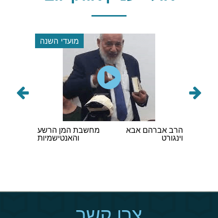
 השנה
מועדי השנה
ם לשיח
הרב אברהם אבא
מחשבת המן הרשע
הגה"ר ק
בונה
וינגורט
והאנטישמיות
שליט"א
צרו קשר