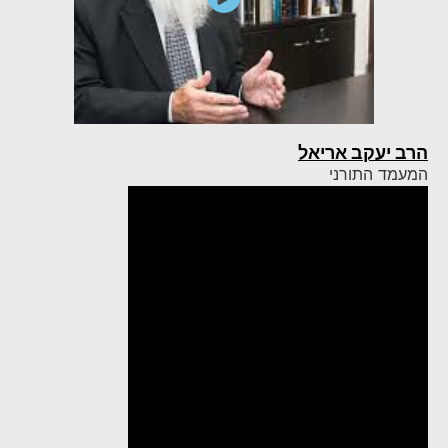
הרב יעקב אריאל
המעמד התורני