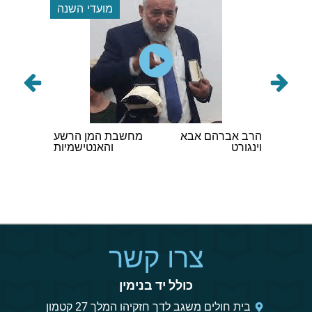
 השנה
מועדי השנה
ם לשיח
הרב אברהם אבא
מחשבת המן הרשע
הגה"ר ק
בונה
וינגורט
והאנטישמיות
שליט"א
צרו קשר
כולל יד בנימין
בית חולים משגב לדך חזקיהו המלך 27 קטמון