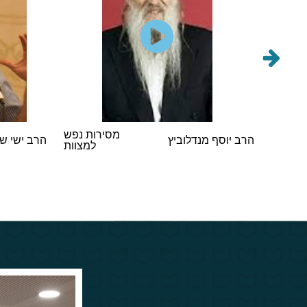
הראשי
מסירות נפש
הרב יוסף מנדלוביץ
הרב ישי ש
במסיבת
למצוות
 תשפ"ו