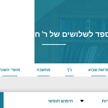
פד לשלושים של ר' חיים שימל ז"
רשת שבוע
נ"ך
מחשבה
מועדי השנה
ות