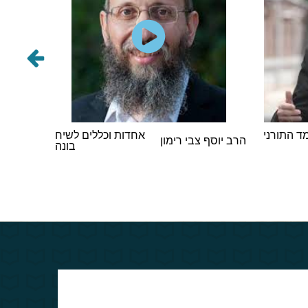
 התורני
אחדות וכללים לשיח
הרב אבר
הרב יוסף צבי רימון
בונה
וינגורט