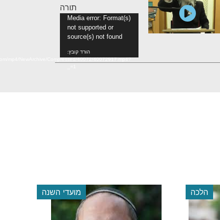
תורה
נגן
Media error: Format(s)
not supported or
וידאו
source(s) not found
הורד קובץ:
n.com/mp4/NewArchive/Compressed/40072/40072917.mp4?
_=1
הלכה
מועדי השנה