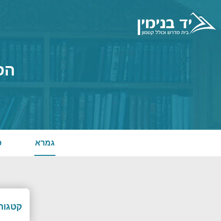
הס
גמרא
פ
קטגורי