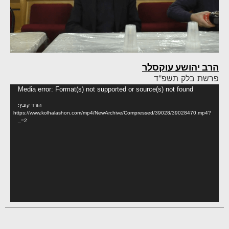
הרב יהושע עוקסלר
פרשת בלק תשפ"ד
נגן
Media error: Format(s) not supported or source(s) not found
וידא
הורד קובץ:
https://www.kolhalashon.com/mp4/NewArchive/Compressed/39028/39028470.mp4?
_=2