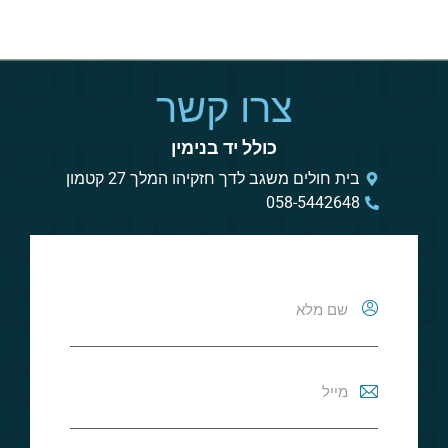
צרו קשר
כולל יד בנימין
בית חולים משגב לדך חזקיהו המלך 27 קטמון
058-5442648