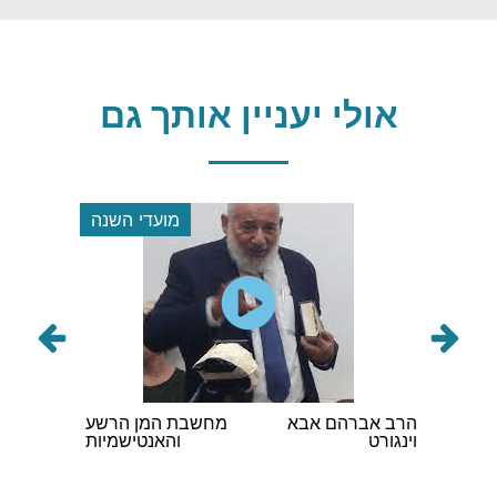
אולי יעניין אותך גם
 השנה
מועדי השנה
ם לשיח
הרב אברהם אבא
מחשבת המן הרשע
הגה"ר ק
בונה
וינגורט
והאנטישמיות
שליט"א