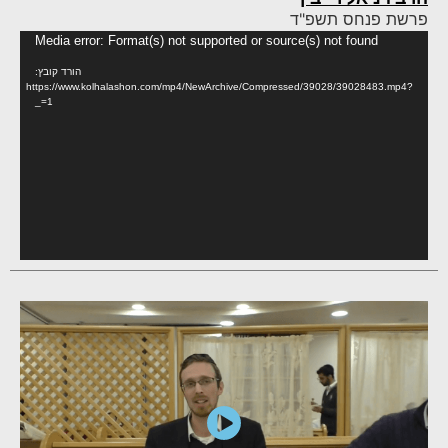
פרשת פנחס תשפ"ד
נגן
Media error: Format(s) not supported or source(s) not found
וידא
הורד קובץ:
https://www.kolhalashon.com/mp4/NewArchive/Compressed/39028/39028483.mp4?
_=1