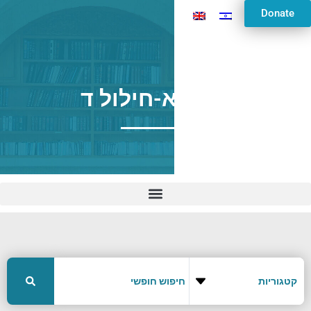
Donate
כי תצא-חילול ד