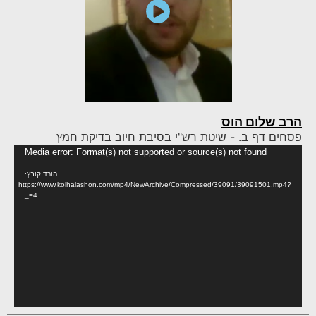
הרב שלום הוס
פסחים דף ב. - שיטת רש"י בסיבת חיוב בדיקת חמץ
נגן
Media error: Format(s) not supported or source(s) not found
וידא
הורד קובץ:
https://www.kolhalashon.com/mp4/NewArchive/Compressed/39091/39091501.mp4?
_=4