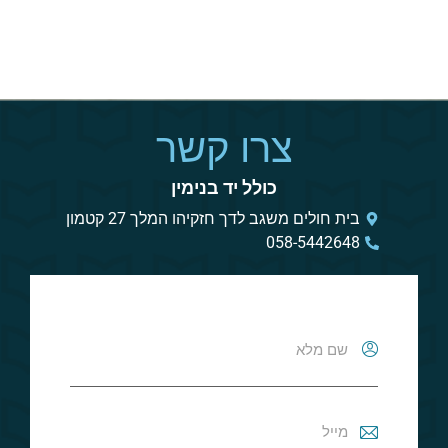
צרו קשר
כולל יד בנימין
בית חולים משגב לדך חזקיהו המלך 27 קטמון
058-5442648