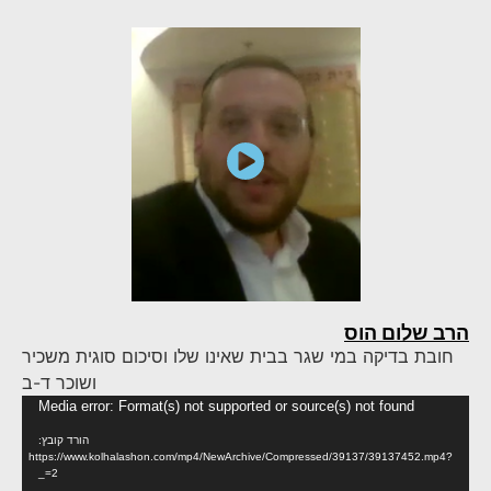
הרב שלום הוס
חובת בדיקה במי שגר בבית שאינו שלו וסיכום סוגית משכיר
ושוכר ד-ב
נגן
Media error: Format(s) not supported or source(s) not found
וידא
הורד קובץ:
https://www.kolhalashon.com/mp4/NewArchive/Compressed/39137/39137452.mp4?
_=2