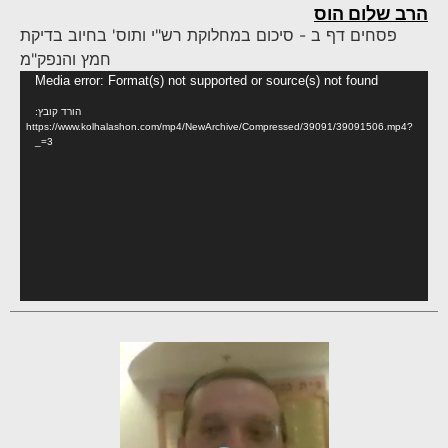
הרב שלום הוס
פסחים דף ב - סיכום במחלוקת רש"י ותוס' בחיוב בדיקת
חמץ והנפק"מ
נגן
Media error: Format(s) not supported or source(s) not found
וידא
הורד קובץ:
https://www.kolhalashon.com/mp4/NewArchive/Compressed/39091/39091506.mp4?
_=3