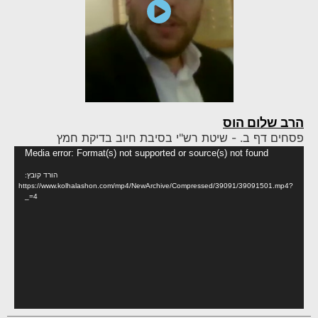
הרב שלום הוס
פסחים דף ב. - שיטת רש"י בסיבת חיוב בדיקת חמץ
נגן
Media error: Format(s) not supported or source(s) not found
וידא
הורד קובץ:
https://www.kolhalashon.com/mp4/NewArchive/Compressed/39091/39091501.mp4?
_=4