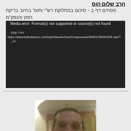
הרב שלום הוס
פסחים דף ב - סיכום במחלוקת רש"י ותוס' בחיוב בדיקת
חמץ והנפק"מ
נגן
Media error: Format(s) not supported or source(s) not found
וידא
הורד קובץ:
https://www.kolhalashon.com/mp4/NewArchive/Compressed/39091/39091506.mp4?
_=3