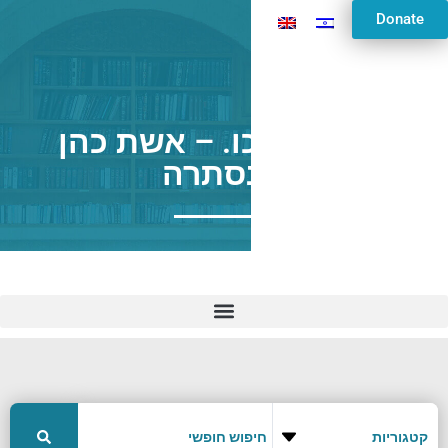
Donate
סוטה דף כו. – אשת כהן
שנסתרה