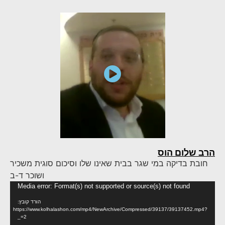
הרב שלום הוס
חובת בדיקה במי שגר בבית שאינו שלו וסיכום סוגית משכיר
ושוכר ד-ב
נגן
Media error: Format(s) not supported or source(s) not found
וידא
הורד קובץ:
https://www.kolhalashon.com/mp4/NewArchive/Compressed/39137/39137452.mp4?
_=2