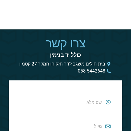
צרו קשר
כולל יד בנימין
בית חולים משגב לדך חזקיהו המלך 27 קטמון
058-5442648