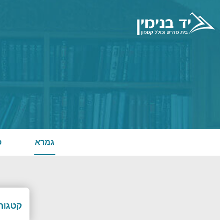
גמרא
פ
קטגורי