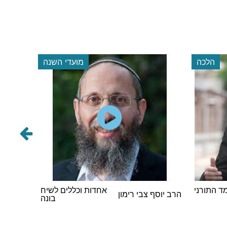
הלכה
מועדי השנה
 התורני
אחדות וכללים לשיח
הרב אבר
הרב יוסף צבי רימון
בונה
וינגורט