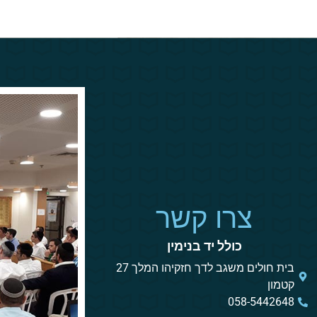
צרו קשר
כולל יד בנימין
בית חולים משגב לדך חזקיהו המלך 27
קטמון
058-5442648