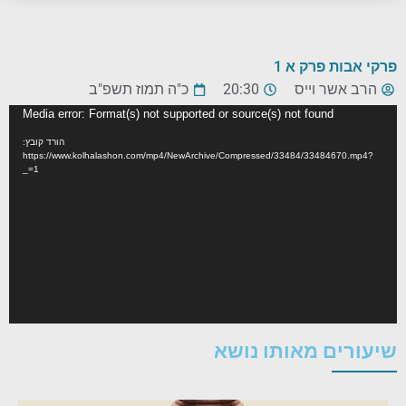
פרקי אבות פרק א 1
הרב אשר וייס
20:30
כ"ה תמוז תשפ"ב
נגן
Media error: Format(s) not supported or source(s) not found
וידאו
הורד קובץ:
https://www.kolhalashon.com/mp4/NewArchive/Compressed/33484/33484670.mp4?
_=1
שיעורים מאותו נושא