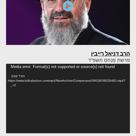
הרב דניאל רייבין
פרשת פנחס תשפ"ד
נגן
Media error: Format(s) not supported or source(s) not found
וידא
הורד קובץ:
https://www.kolhalashon.com/mp4/NewArchive/Compressed/39028/39028483.mp4?
_=2