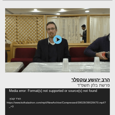
הרב יהושע עוקסלר
פרשת בלק תשפ"ד
נגן
Media error: Format(s) not supported or source(s) not found
וידא
הורד קובץ:
https://www.kolhalashon.com/mp4/NewArchive/Compressed/39028/39028470.mp4?
_=3