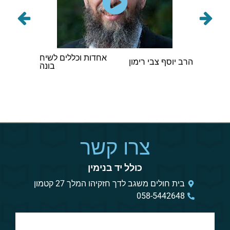
תורני
אחדות וכללים לשיח
הרב אב
הרב יוסף צבי רימון
בונה
וינגורט
צרו קשר
כולל יד בנימין
בית חולים משגב לדך חזקיהו המלך 27 קטמון
058-5442648