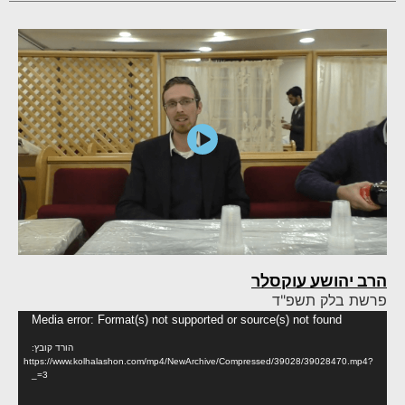
הרב יהושע עוקסלר
פרשת בלק תשפ"ד
נגן
Media error: Format(s) not supported or source(s) not found
וידא
הורד קובץ:
https://www.kolhalashon.com/mp4/NewArchive/Compressed/39028/39028470.mp4?
_=3