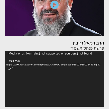
הרב דניאל רייבין
פרשת פנחס תשפ"ד
נגן
Media error: Format(s) not supported or source(s) not found
וידא
הורד קובץ:
https://www.kolhalashon.com/mp4/NewArchive/Compressed/39028/39028483.mp4?
_=2