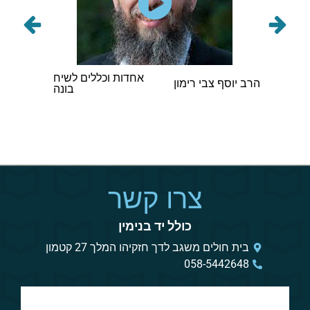
תורני
אחדות וכללים לשיח
הרב אב
הרב יוסף צבי רימון
בונה
וינגורט
צרו קשר
כולל יד בנימין
בית חולים משגב לדך חזקיהו המלך 27 קטמון
058-5442648