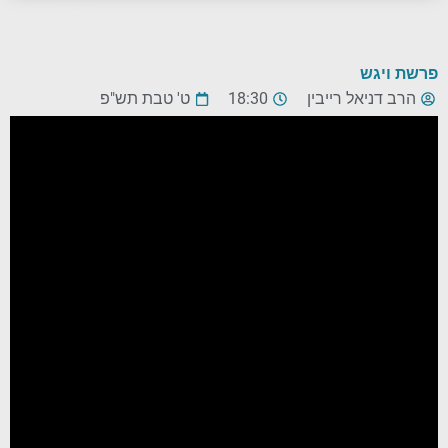
פרשת ויגש
הרב דניאל רייבין
18:30
ט' טבת תש"פ