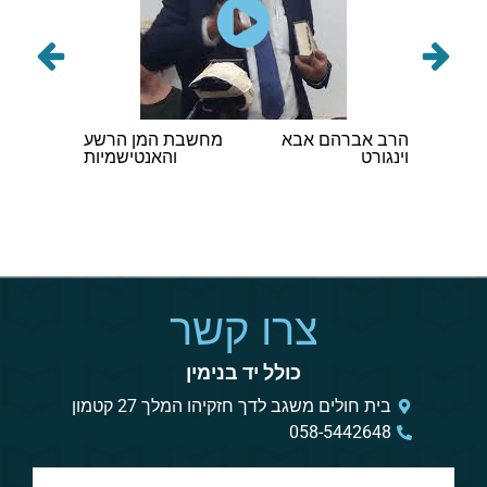
ם לשיח
הרב אברהם אבא
מחשבת המן הרשע
הגה"ר ק
בונה
וינגורט
והאנטישמיות
שליט"א
צרו קשר
כולל יד בנימין
בית חולים משגב לדך חזקיהו המלך 27 קטמון
058-5442648