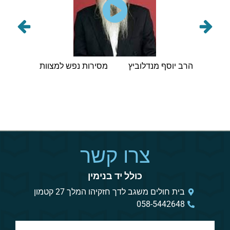
הראשי
הרב יוסף מנדלוביץ
מסירות נפש למצוות
הרב ישי
מסיבת
 תשפ"ו
צרו קשר
כולל יד בנימין
בית חולים משגב לדך חזקיהו המלך 27 קטמון
058-5442648