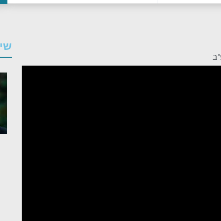
שיע
"ב