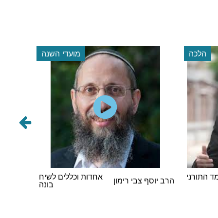
הלכה
מועדי השנה
 התורני
אחדות וכללים לשיח
הרב אבר
הרב יוסף צבי רימון
בונה
וינגורט