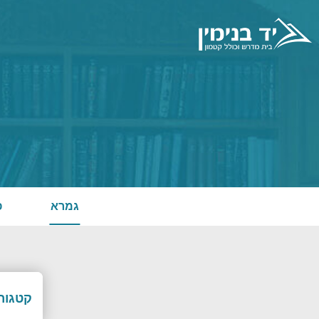
גמרא
פ
קטגורי