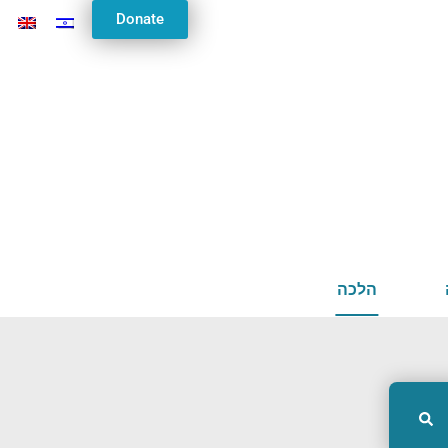
Donate
רר בארץ הקודש
הלכה