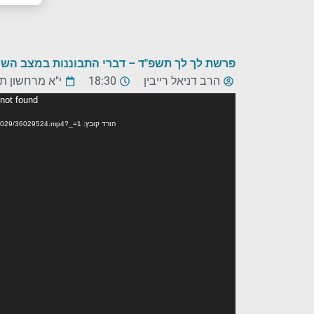
פרשת לך לך תשפ"ד – דברי התבוננות במצב השו
הרב דניאל רייבין
18:30
י"א מרחשון ת
נגן
 not found
וידאו
הורד קובץ: https://www.kolhalashon.com/mp4/NewArchive/Compressed/36029/36029524.mp4?_=1