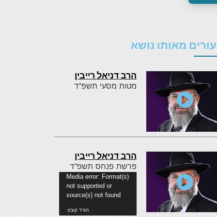
ורים מאותו נושא
הרב דניאל רייבין
מטות מסעי תשפ"ד
הרב דניאל רייבין
פרשת פנחס תשפ"ד
נגן
Media error: Format(s)
not supported or
וידאו
source(s) not found
הורד קובץ: