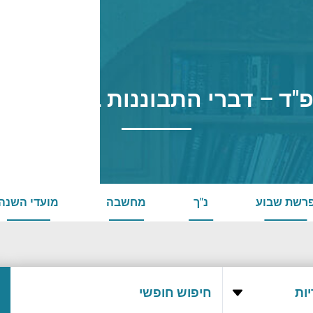
"ד – דברי התבוננות במצב השו
רשת שבוע
נ"ך
מחשבה
מועדי השנה
ות