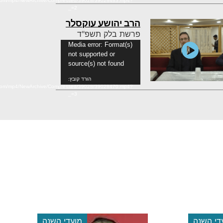
n.com/mp4/NewArchive/Compressed/39028/39028483.mp4?
_=2
הרב יהושע עוקסלר
פרשת בלק תשפ"ד
נגן
Media error: Format(s)
not supported or
וידאו
source(s) not found
הורד קובץ:
n.com/mp4/NewArchive/Compressed/39028/39028470.mp4?
_=3
די השנה
הלכה