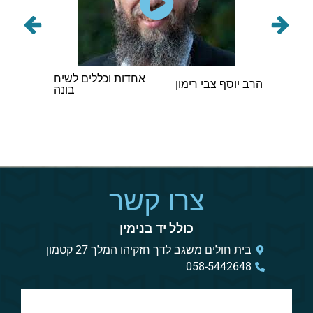
תורני
אחדות וכללים לשיח
הרב אב
הרב יוסף צבי רימון
בונה
וינגורט
צרו קשר
כולל יד בנימין
בית חולים משגב לדך חזקיהו המלך 27 קטמון
058-5442648