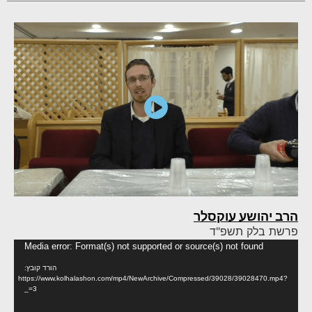
הרב יהושע עוקסלר
פרשת בלק תשפ"ד
נגן
Media error: Format(s) not supported or source(s) not found
וידא
הורד קובץ:
https://www.kolhalashon.com/mp4/NewArchive/Compressed/39028/39028470.mp4?
_=3