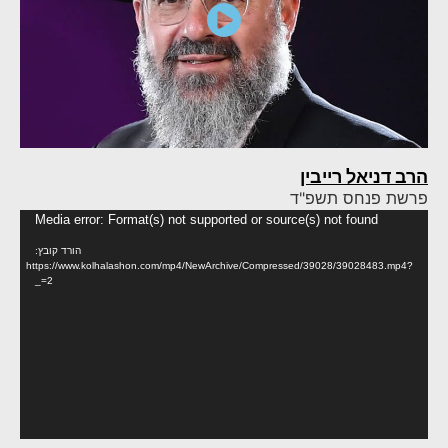
הרב דניאל רייבין
פרשת פנחס תשפ"ד
נגן
Media error: Format(s) not supported or source(s) not found
וידא
הורד קובץ:
https://www.kolhalashon.com/mp4/NewArchive/Compressed/39028/39028483.mp4?
_=2