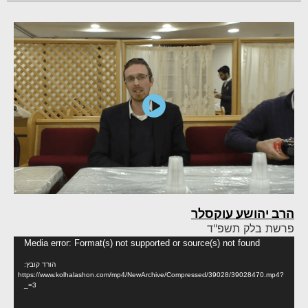
הרב יהושע עוקסלר
פרשת בלק תשפ"ד
נגן
Media error: Format(s) not supported or source(s) not found
וידא
הורד קובץ:
https://www.kolhalashon.com/mp4/NewArchive/Compressed/39028/39028470.mp4?
_=3