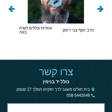
תורני
אחדות וכללים לשיח
הרב אב
הרב יוסף צבי רימון
בונה
וינגורט
צרו קשר
כולל יד בנימין
בית חולים משגב לדך חזקיהו המלך 27 קטמון
058-5442648