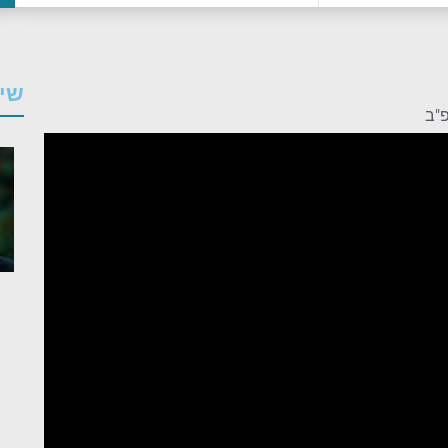
שיע
"ב