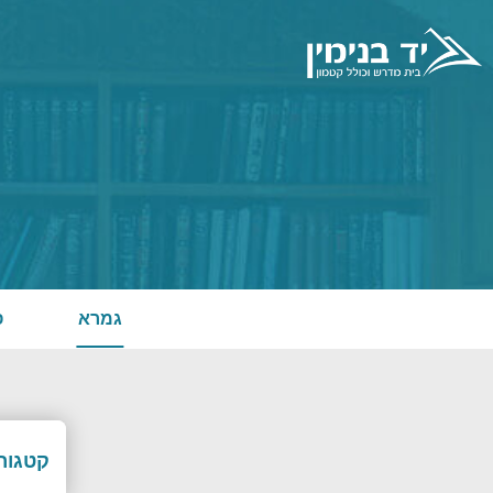
גמרא
פ
קטגורי