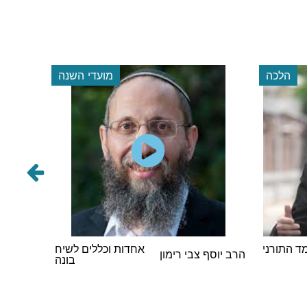
הלכה
מועדי השנה
 התורני
אחדות וכללים לשיח
הרב אבר
הרב יוסף צבי רימון
בונה
וינגורט