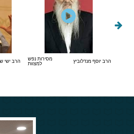
הראשי
מסירות נפש
הרב יוסף מנדלוביץ
הרב ישי ש
במסיבת
למצוות
 תשפ"ו