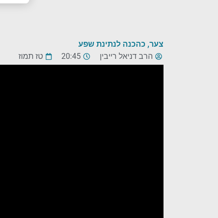
צער, כהכנה לנתינת שפע
הרב דניאל רייבין
20:45
טז תמוז