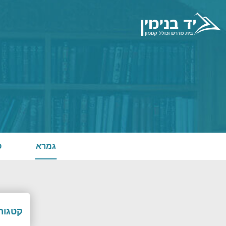
גמרא
פ
קטגורי