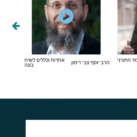
 התורני
אחדות וכללים לשיח
הרב אבר
הרב יוסף צבי רימון
בונה
וינגורט