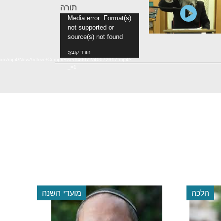
תורה
נגן
Media error: Format(s)
not supported or
וידאו
source(s) not found
הורד קובץ:
n.com/mp4/NewArchive/Compressed/40072/40072917.mp4?
_=1
הלכה
מועדי השנה