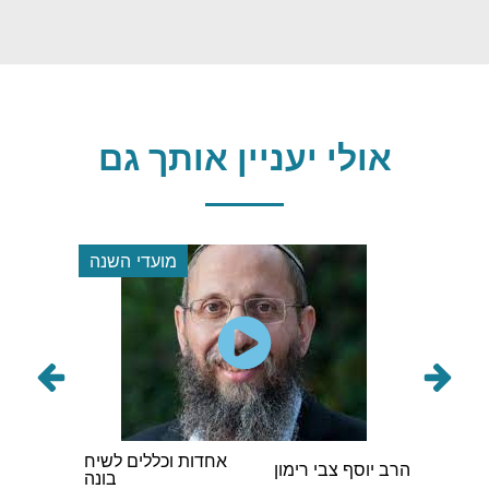
אולי יעניין אותך גם
די השנה
מועדי השנה
לים לשיח
הרב אברהם אבא
מחשבת המן הרשע
הגה"ר
בונה
וינגורט
והאנטישמיות
שליט"