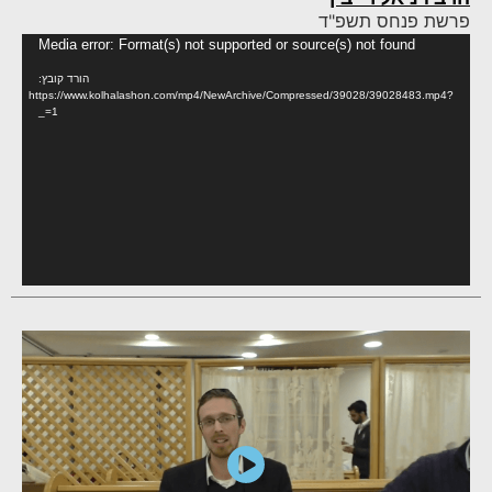
פרשת פנחס תשפ"ד
נגן
Media error: Format(s) not supported or source(s) not found
וידא
הורד קובץ:
https://www.kolhalashon.com/mp4/NewArchive/Compressed/39028/39028483.mp4?
_=1