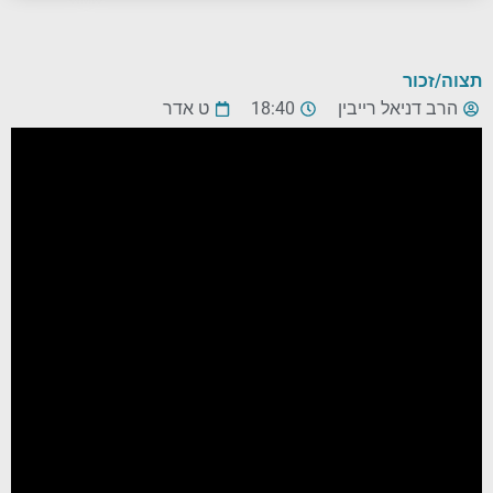
תצוה/זכור
הרב דניאל רייבין
18:40
ט אדר