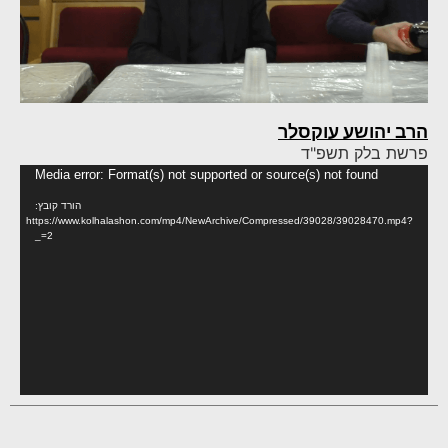
הרב יהושע עוקסלר
פרשת בלק תשפ"ד
נגן
Media error: Format(s) not supported or source(s) not found
וידא
הורד קובץ:
https://www.kolhalashon.com/mp4/NewArchive/Compressed/39028/39028470.mp4?
_=2