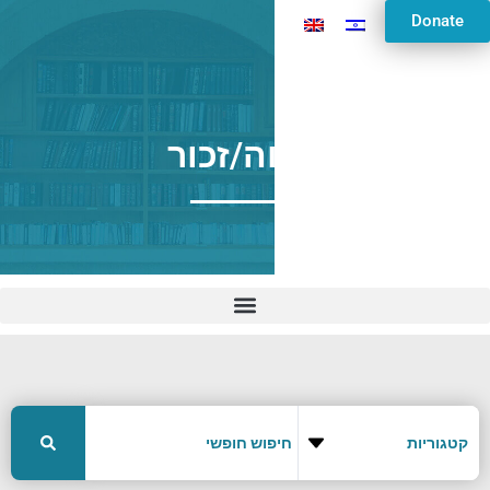
Donate
תצוה/זכור