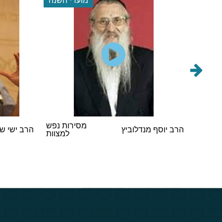
הראשי
מסירות נפש
הרב יוסף מנדלוביץ
הרב ישי ש
במסיבת
למצוות
 תשפ"ו