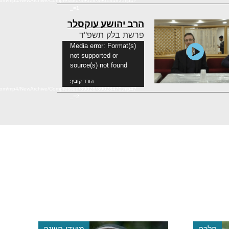
n.com/mp4/NewArchive/Compressed/39028/39028483.mp4?
_=1
הרב יהושע עוקסלר
פרשת בלק תשפ"ד
נגן
Media error: Format(s)
not supported or
וידאו
source(s) not found
הורד קובץ:
n.com/mp4/NewArchive/Compressed/39028/39028470.mp4?
_=2
הלכה
מועדי השנה