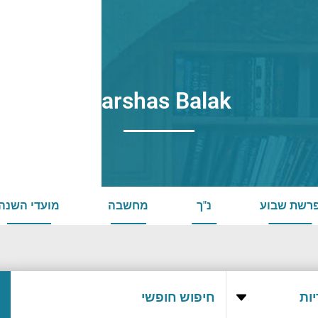
Parshas Balak
רשת שבוע
נ"ך
מחשבה
מועדי השנה
ות