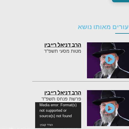
ורים מאותו נושא
הרב דניאל רייבין
מטות מסעי תשפ"ד
הרב דניאל רייבין
פרשת פנחס תשפ"ד
נגן
Media error: Format(s)
not supported or
וידאו
source(s) not found
הורד קובץ: