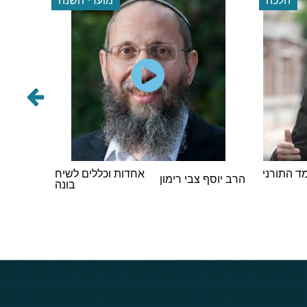
 התורני
אחדות וכללים לשיח
הרב אבר
הרב יוסף צבי רימון
בונה
וינגורט