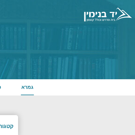
גמרא
פ
קטגורי